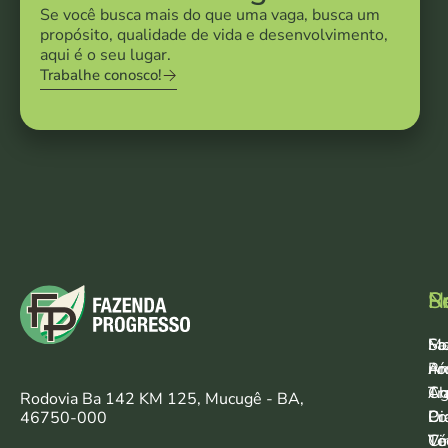
Se você busca mais do que uma vaga, busca um
propósito, qualidade de vida e desenvolvimento,
aqui é o seu lugar.
Trabalhe conosco!
N
S
P
Fa
So
Me
Pr
nó
Am
Ag
Ch
Tr
Rodovia Ba 142 KM 125, Mucugê - BA,
Pr
Di
Co
46750-000
Vi
Te
Có